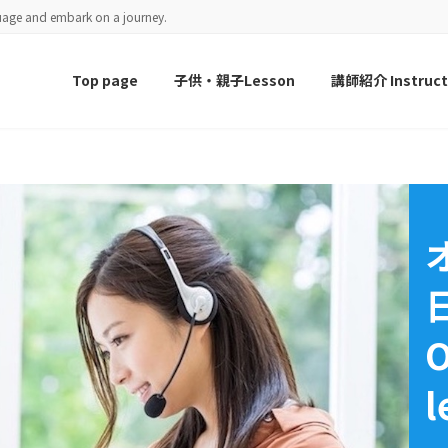
guage and embark on a journey.
Top page
子供・親子Lesson
講師紹介 Instruct
O
l