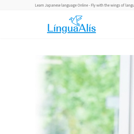
コ
ナ
Learn Japanese language Online - Fly with the wings of lan
ン
ビ
テ
ゲ
ン
ー
ツ
シ
へ
ョ
ス
ン
キ
に
ッ
移
プ
動