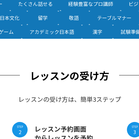
ー
たくさん話せる
経験豊富なプロ講師
ビジ
日本文化
留学
敬語
テーブルマナー
ゲーム
アカデミック日本語
漢字
試験準
レッスンの受け
方
レッスンの受け方は、簡単3ステップ
レッスン予約画面
STEP
STEP
2
3
からレッスンを
予約