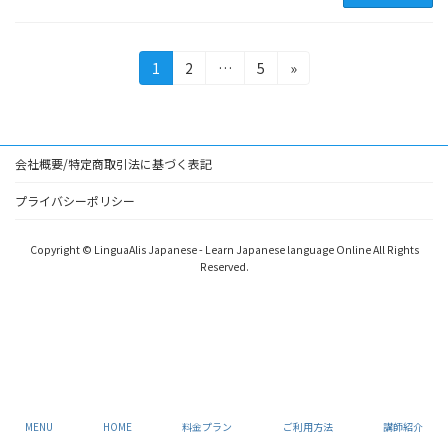
投
固
固
固
1
2
…
5
»
定
定
定
稿
ペ
ペ
ペ
の
ー
ー
ー
ジ
ジ
ジ
ペ
会社概要/特定商取引法に基づく表記
ー
プライバシーポリシー
ジ
Copyright © LinguaAlis Japanese - Learn Japanese language Online All Rights
送
Reserved.
り
MENU
HOME
料金プラン
ご利用方法
講師紹介