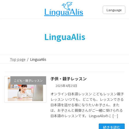
コ
ナ
ン
ビ
Language
テ
ゲ
ン
ー
ツ
シ
へ
ョ
LinguaAlis
ス
ン
キ
に
ッ
移
プ
動
Top page
LinguaAlis
子供・親子レッスン
こども・親子レッスン
2025年4月25日
オンライン日本語レッスン こどもレッスン親子
レッスン いつでも、どこでも、レッスンできる
日本語を話せる様になりたいお子さん、また
は、お子さんと親御さんがご一緒に受けられる
日本語のレッスンです。 LinguaAlisのこ […]
続きを読む